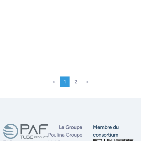
Fourches et vérins pour échafaudages
DÉCOUVRIR
<
1
2
>
Le Groupe
Membre du
Poulina Groupe
consortium