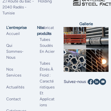
Z.I Route du bac -
Holding
2040 Radès -
Tunisie
Gallerie
L’entreprise
Nos
Fabricat
Accueil
produits
Ion De
Tubes
Qui
Soudés
Sommes-
En Acier
Nous
Tubes
Nos
Étirés À
Services
Froid :
Caracté
Suivez-nous :
Actualités
Ristiques
Et
Contact
Applicat
Ions
Catalogues