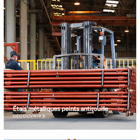
Étais métalliques peints antirouille
DÉCOUVRIR