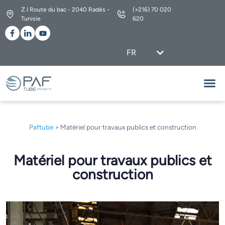
Z.I Route du bac - 2040 Radès -
(+216) 70 020
Tunisie
620
FR
EN
Nos G
Découvrez L’ensemble 
Paftube
>
Matériel pour travaux publics et construction
Matériel pour travaux publics et
construction