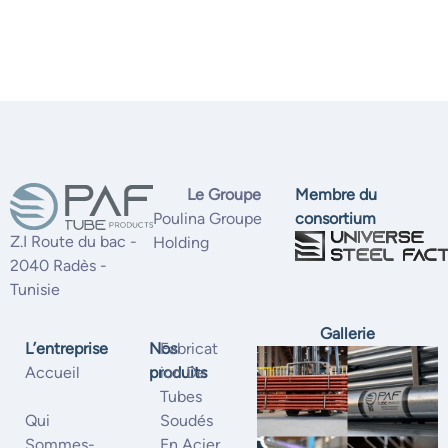
Le Groupe
Membre du
Poulina Groupe
consortium
Z.I Route du bac -
Holding
2040 Radès -
Tunisie
Gallerie
L’entreprise
Nos
Fabricat
Accueil
produits
Ion De
Tubes
Qui
Soudés
Sommes-
En Acier