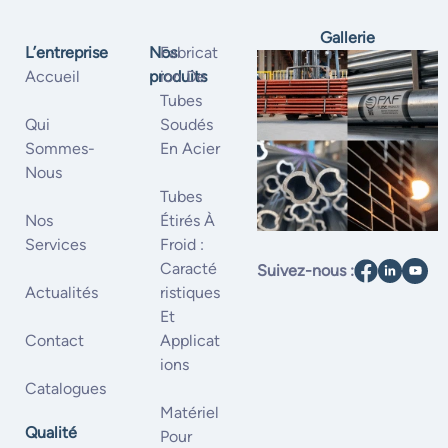
Gallerie
L’entreprise
Nos
Fabricat
Accueil
produits
Ion De
Tubes
Qui
Soudés
Sommes-
En Acier
Nous
Tubes
Nos
Étirés À
Services
Froid :
Caracté
Suivez-nous :
Actualités
Ristiques
Et
Contact
Applicat
Ions
Catalogues
Matériel
Qualité
Pour