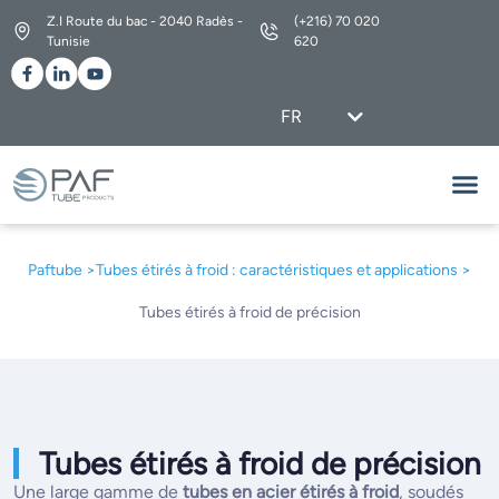
Z.I Route du bac - 2040 Radès -
(+216) 70 020
Tunisie
620
FR
EN
Nos G
Découvrez L’ensemble 
Paftube >
Tubes étirés à froid : caractéristiques et applications
>
Tubes étirés à froid de précision
Tubes étirés à froid de précision
Une large gamme de
tubes en acier étirés à froid
, soudés