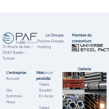
Le Groupe
Membre du
Poulina Groupe
consortium
Z.I Route du bac -
Holding
2040 Radès -
Tunisie
Gallerie
L’entreprise
Nos
Fabricat
Accueil
produits
Ion De
Tubes
Qui
Soudés
Sommes-
En Acier
Nous
Tubes