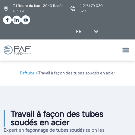
Z.I Route du bac - 2040 Radès -
(+216) 70 020
Tunisie
620
FR
EN
Nos G
Découvrez L’ensemble 
Paftube >
Travail à façon des tubes soudés en acier
Travail à façon des tubes
soudés en acier
Expert en
façonnage de tubes soudés
selon les