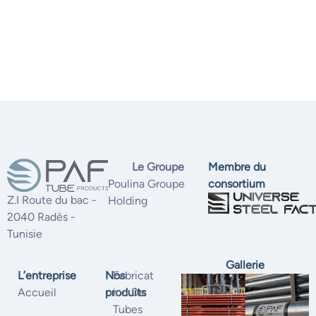
Le Groupe
Membre du
Poulina Groupe
consortium
Z.I Route du bac -
Holding
2040 Radès -
Tunisie
Gallerie
L’entreprise
Nos
Fabricat
Accueil
produits
Ion De
Tubes