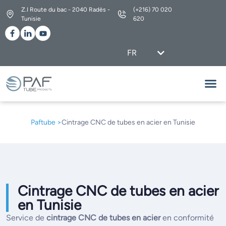
Z.I Route du bac - 2040 Radès -
(+216) 70 020
Tunisie
620
FR
EN
Nos G
Découvrez L’ensemble 
Paftube >
Cintrage CNC de tubes en acier en Tunisie
Cintrage CNC de tubes en acier
en Tunisie
Service de
cintrage CNC de tubes en acier
en conformité