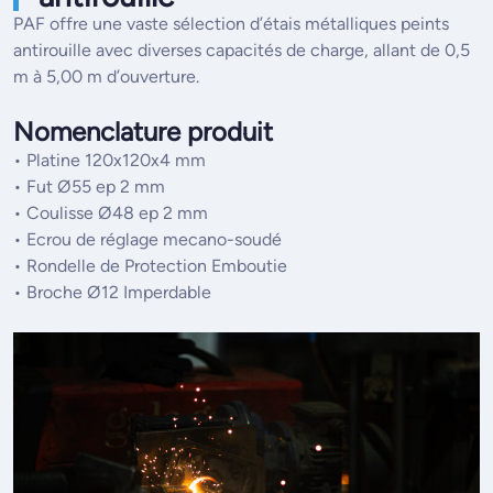
PAF offre une vaste sélection d’étais métalliques peints
antirouille avec diverses capacités de charge, allant de 0,5
m à 5,00 m d’ouverture.
Nomenclature produit
• Platine 120x120x4 mm
• Fut Ø55 ep 2 mm
• Coulisse Ø48 ep 2 mm
• Ecrou de réglage mecano-soudé
• Rondelle de Protection Emboutie
• Broche Ø12 Imperdable