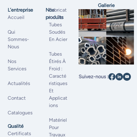
Gallerie
L’entreprise
Nos
Fabricat
Accueil
produits
Ion De
Tubes
Qui
Soudés
Sommes-
En Acier
Nous
Tubes
Nos
Étirés À
Services
Froid :
Caracté
Suivez-nous :
Actualités
Ristiques
Et
Contact
Applicat
Ions
Catalogues
Matériel
Qualité
Pour
Certificats
Travaux